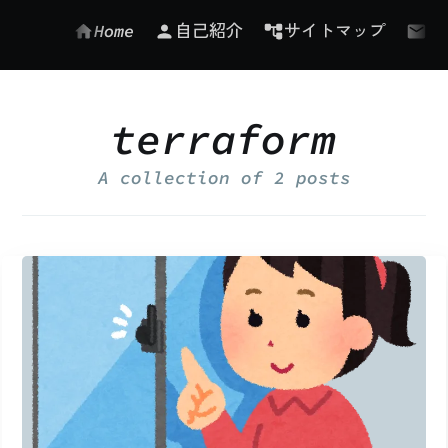
Home
自己紹介
サイトマップ
お
terraform
A collection of
2 posts