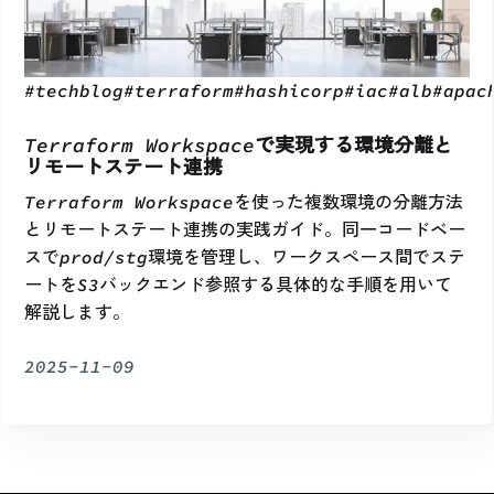
#
techblog
#
terraform
#
hashicorp
#
iac
#
alb
#
apac
Terraform Workspaceで実現する環境分離と
リモートステート連携
Terraform Workspaceを使った複数環境の分離方法
とリモートステート連携の実践ガイド。同一コードベー
スでprod/stg環境を管理し、ワークスペース間でステ
ートをS3バックエンド参照する具体的な手順を用いて
解説します。
2025-11-09