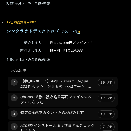
対象
1ヶ月以上のご契約が対象
FX自動売買専用VPS
シンクラウドデスクトップ for FX
↗
（新しいタブで開く）
紹介する人
最大16,000円プレゼント！
紹介される人
初回利用料金10%OFF
対象
1ヶ月以上のご契約が対象
人気記事
【参加レポート】AWS Summit Japan
39
PV
1
2026 セッションまとめ 〜AIエージェン
トからPlatform Engineeringまで〜
Ubuntuで急に読み込み専用ファイルシス
17
PV
2
テムになった
特定のAWSアカウントとのAMIの共有
13
PV
3
AIDEをインストールおよび改ざんチェック
7
PV
4
してみた