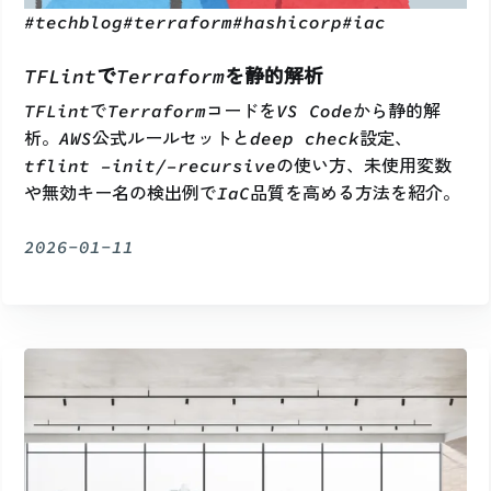
#
techblog
#
terraform
#
hashicorp
#
iac
TFLintでTerraformを静的解析
TFLintでTerraformコードをVS Codeから静的解
析。AWS公式ルールセットとdeep check設定、
tflint –init/–recursiveの使い方、未使用変数
や無効キー名の検出例でIaC品質を高める方法を紹介。
2026-01-11