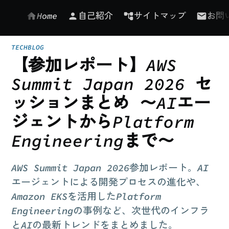
Home
自己紹介
サイトマップ
お問
TECHBLOG
【参加レポート】AWS
Summit Japan 2026 セ
ッションまとめ 〜AIエー
ジェントからPlatform
Engineeringまで〜
AWS Summit Japan 2026参加レポート。AI
エージェントによる開発プロセスの進化や、
Amazon EKSを活用したPlatform
Engineeringの事例など、次世代のインフラ
とAIの最新トレンドをまとめました。