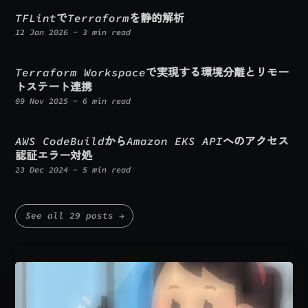
おすすめサービス
このセクションにはアフィリエイトリンクが含まれます。リンク経由のお
申し込みで、紹介者と利用者に特典があります。
レンタルサーバー
シンレンタルサーバー
↗
（新しいタブで開く）
紹介する人
最大9,000円プレゼント！
紹介される人
初回利用料金10%OFF
対象
6ヶ月以上のご契約が対象