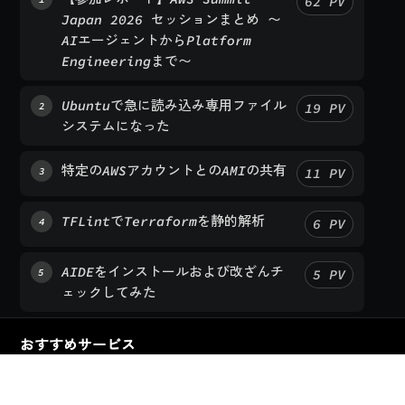
2026 セッションまとめ 〜AIエージェン
トからPlatform Engineeringまで〜
Ubuntuで急に読み込み専用ファイルシス
19
PV
2
テムになった
特定のAWSアカウントとのAMIの共有
11
PV
3
TFLintでTerraformを静的解析
6
PV
4
AIDEをインストールおよび改ざんチェック
5
PV
5
してみた
とある平凡なエンジニアの日常日記
© 2020 -
2026
|
とある平
凡なエンジニアの日常日記
is based on Gatsby Casper and
Ghost
Latest Posts
ghost
Casper
RSS