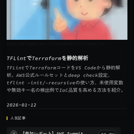
仮想専用サーバー
シンVPS
↗
（新しいタブで開く）
紹介する人
最大52,000円プレゼント！
紹介される人
初回利用料金10%OFF
対象
1ヶ月以上のご契約が対象
FX自動売買専用VPS
シンクラウドデスクトップ for FX
↗
（新しいタブで開く）
紹介する人
最大16,000円プレゼント！
紹介される人
初回利用料金10%OFF
対象
1ヶ月以上のご契約が対象
人気記事
【参加レポート】AWS Summit Japan
62
PV
1