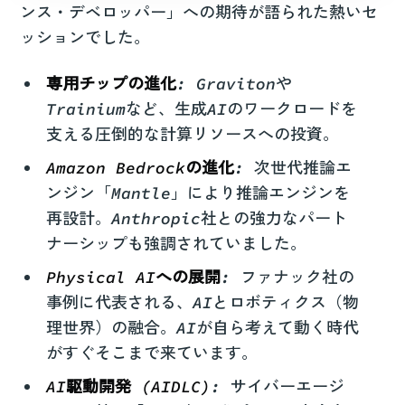
ンス・デベロッパー」への期待が語られた熱いセ
ッションでした。
専用チップの進化
: Gravitonや
Trainiumなど、生成AIのワークロードを
支える圧倒的な計算リソースへの投資。
Amazon Bedrockの進化
: 次世代推論エ
ンジン「Mantle」により推論エンジンを
再設計。Anthropic社との強力なパート
ナーシップも強調されていました。
Physical AIへの展開
: ファナック社の
事例に代表される、AIとロボティクス（物
理世界）の融合。AIが自ら考えて動く時代
がすぐそこまで来ています。
AI駆動開発 (AIDLC)
: サイバーエージ