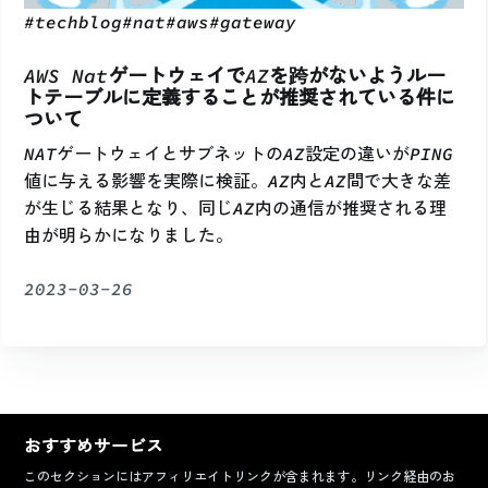
#
techblog
#
nat
#
aws
#
gateway
AWS NatゲートウェイでAZを跨がないようルー
トテーブルに定義することが推奨されている件に
ついて
NATゲートウェイとサブネットのAZ設定の違いがPING
値に与える影響を実際に検証。AZ内とAZ間で大きな差
が生じる結果となり、同じAZ内の通信が推奨される理
由が明らかになりました。
2023-03-26
おすすめサービス
このセクションにはアフィリエイトリンクが含まれます。リンク経由のお