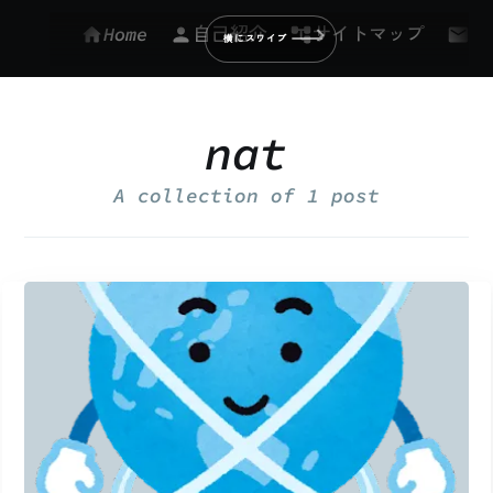
Home
自己紹介
サイトマップ
お
横にスワイプ
メニューが画面外にあります
nat
A collection of
1 post