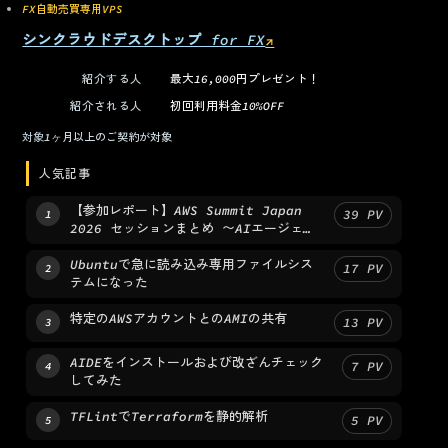
FX自動売買専用VPS
シンクラウドデスクトップ for FX
↗
（新しいタブで開く）
紹介する人
最大16,000円プレゼント！
紹介される人
初回利用料金10%OFF
対象
1ヶ月以上のご契約が対象
人気記事
【参加レポート】AWS Summit Japan
39
PV
1
2026 セッションまとめ 〜AIエージェン
トからPlatform Engineeringまで〜
Ubuntuで急に読み込み専用ファイルシス
17
PV
2
テムになった
特定のAWSアカウントとのAMIの共有
13
PV
3
AIDEをインストールおよび改ざんチェック
7
PV
4
してみた
TFLintでTerraformを静的解析
5
PV
5