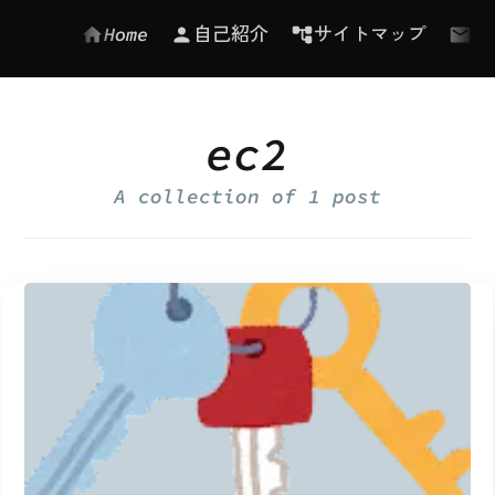
Home
自己紹介
サイトマップ
お
ec2
A collection of
1 post