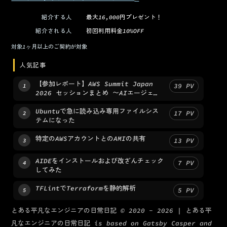
（新しいタブで開く）
紹介する人
最大16,000円プレゼント！
紹介される人
初回利用料金10%OFF
対象
1ヶ月以上のご契約が対象
人気記事
【参加レポート】AWS Summit Japan
39
PV
1
2026 セッションまとめ 〜AIエージェン
トからPlatform Engineeringまで〜
Ubuntuで急に読み込み専用ファイルシス
17
PV
2
テムになった
特定のAWSアカウントとのAMIの共有
13
PV
3
AIDEをインストールおよび改ざんチェック
7
PV
4
してみた
TFLintでTerraformを静的解析
5
PV
5
とある平凡なエンジニアの日常日記
© 2020 -
2026
|
とある平
凡なエンジニアの日常日記
is based on Gatsby Casper and