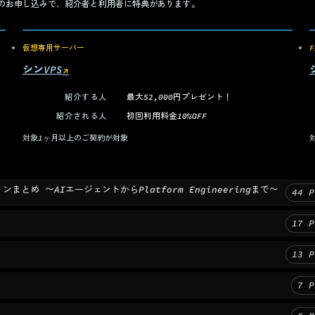
のお申し込みで、紹介者と利用者に特典があります。
仮想専用サーバー
シンVPS
↗
（新しいタブで開く）
紹介する人
最大52,000円プレゼント！
紹介される人
初回利用料金10%OFF
対象
1ヶ月以上のご契約が対象
ョンまとめ 〜AIエージェントからPlatform Engineeringまで〜
44
P
17
P
13
P
7
P