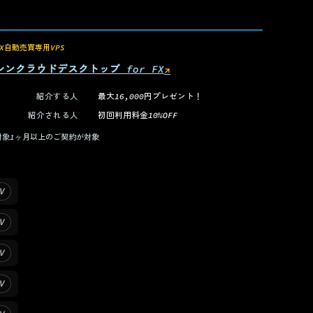
FX自動売買専用VPS
シンクラウドデスクトップ for FX
↗
（新しいタブで開く）
紹介する人
最大16,000円プレゼント！
紹介される人
初回利用料金10%OFF
対象
1ヶ月以上のご契約が対象
V
V
V
V