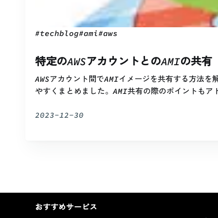
#
techblog
#
ami
#
aws
特定のAWSアカウントとのAMIの共有
AWSアカウント間でAMIイメージを共有する方法
やすくまとめました。AMI共有の際のポイントもア
2023-12-30
おすすめサービス