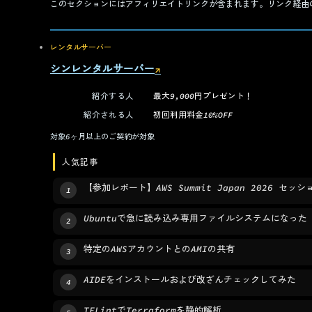
このセクションにはアフィリエイトリンクが含まれます。リンク経由
レンタルサーバー
シンレンタルサーバー
↗
（新しいタブで開く）
紹介する人
最大9,000円プレゼント！
紹介される人
初回利用料金10%OFF
対象
6ヶ月以上のご契約が対象
人気記事
【参加レポート】AWS Summit Japan 2026 セッシ
1
Ubuntuで急に読み込み専用ファイルシステムになった
2
特定のAWSアカウントとのAMIの共有
3
AIDEをインストールおよび改ざんチェックしてみた
4
TFLintでTerraformを静的解析