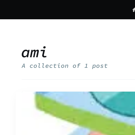
ami
A collection of
1 post